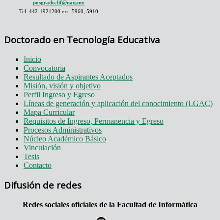
posgrado.fif@uaq.mx
Tel. 442-1921200 ext. 5960, 5910
Doctorado en Tecnología Educativa
Inicio
Convocatoria
Resultado de Aspirantes Aceptados
Misión, visión y objetivo
Perfil Ingreso y Egreso
Líneas de generación y aplicación del conocimiento (LGAC)
Mapa Curricular
Requisitos de Ingreso, Permanencia y Egreso
Procesos Administrativos
Núcleo Académico Básico
Vinculación
Tesis
Contacto
Difusión de redes
Redes sociales oficiales de la Facultad de Informática