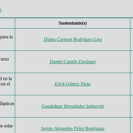
5
Sustentante(s)
para la
Diana Carmen Rodríguez Lira
curso
Daniel Cantón Enríquez
d en la
con el
Erick Gómez Nieto
́ıpticas
Guadalupe Hernández Salmerón
n solar
Sergio Alejandro Pérez Rodríguez