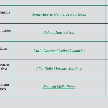
blancos
Jorge Alberto Contreras Rodríguez
r medio
Rafael Duarte Pérez
timar
Carlo Giovanni Cetina Camacho
iciales
ctiva
Alba Nidia Martínez Martínez
xicano
Kenneth Mejía Pérez
tico