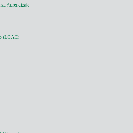
nza Aprendizaje.
nto (LGAC)