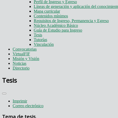
Perfil de Ingreso y Egreso
Líneas de generación y aplicación del conocimie
Mapa curricular
Contenidos mínimos
Requisitos de Ingreso, Permanencia y Egreso
Núcleo Académico Básico
Guía de Estudio para Ingreso
Tesis
Tutorías
Vinculación
Convocatorias
VirtualFIF
Misión y Visión
Noticias
Directorio
Tesis
Imprimir
Correo electrónico
Tema de tesis.