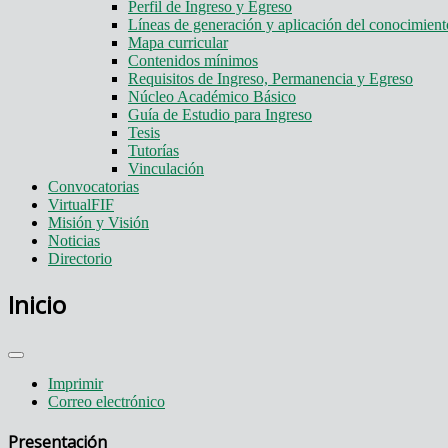
Perfil de Ingreso y Egreso
Líneas de generación y aplicación del conocimie
Mapa curricular
Contenidos mínimos
Requisitos de Ingreso, Permanencia y Egreso
Núcleo Académico Básico
Guía de Estudio para Ingreso
Tesis
Tutorías
Vinculación
Convocatorias
VirtualFIF
Misión y Visión
Noticias
Directorio
Inicio
Imprimir
Correo electrónico
Presentación