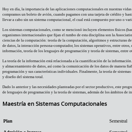
Hoy en día, la importancia de las aplicaciones computacionales en nuestras vidas 
compramos un boleto de avión, cuando pagamos con una tarjeta de crédito y hasta
llevar a cabo sin un sistema computacional, el cual está compuesto por uno o var
Los sistemas computacionales, como se mencionó incluyen elementos físicos (hardwa
organismos internacionales que fijan el rumbo de esta disciplina son la Associa
ciencias de la computación: teoría de la computación, algoritmos y estructuras d
de datos, la interacción persona-computador, los sistemas operativos, entre otros,
información, teoría de los lenguajes de programación y teoría de sistemas, entre ot
La teoría de la información está relacionada a la cuantificación de la informació
y almacenamiento de datos, así como la comunicación de los datos de manera fiable
programación y sus características individuales. Finalmente, la teoría de sistema
y diseño del sistema total.
Dado lo anterior y las necesidades planteadas por el sector productivo, este progr
de lenguajes de programación y la teoría de sistemas, además de los ámbitos de ing
Maestría en Sistemas Computacionales
Plan
Semestral