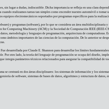
es, sin lugar a dudas, indiscutible. Dicha importancia se refleja en una clara dep
 cuando realizamos tareas tan simples como encender nuestro automóvil o tomar un
ios equipos electromecánicos soportados por programas específicos para la realizaci
re) y programas (software), por lo que se considera un área multidisciplinaria y s
tion for Computing Machinery (ACM) y la Sociedad de Computación IEEE (IEEE-CS), q
e datos, metodología y lenguajes de programación, arquitectura de computadoras. Es
 como ámbitos importantes de las ciencias de la computación. De lo anterior se desp
ras.
n. Fue desarrollada por Claude E. Shannon para desarrollar los límites fundamental
. Por otro lado, la teoría del lenguaje de programación se ocupa del diseño, implem
s que integra parámetros técnicos relacionados para asegurar la compatibilidad de t
ama se centrará en dos áreas disciplinares: los sistemas de información y los sistema
eniería de software, sistemas de bases de datos, algoritmos y estructura de datos, en