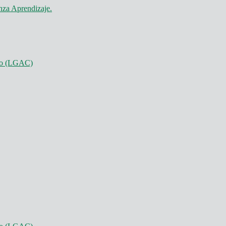
nza Aprendizaje.
nto (LGAC)