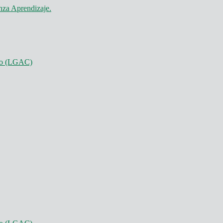
nza Aprendizaje.
nto (LGAC)