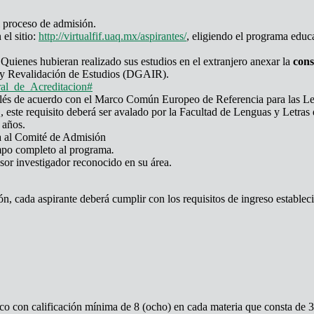
el proceso de admisión.
el sitio:
http://virtualfif.uaq.mx/aspirantes/
, eligiendo el programa educa
. Quienes hubieran realizado sus estudios en el extranjero anexar la
cons
n y Revalidación de Estudios (DGAIR).
al_de_Acreditacion#
nglés de acuerdo con el Marco Común Europeo de Referencia para las 
este requisito deberá ser avalado por la Facultad de Lenguas y Letras
 años.
da al Comité de Admisión
empo completo al programa
.
sor investigador reconocido en su área.
n, cada aspirante deberá cumplir con los requisitos de ingreso establec
ico con calificación mínima de 8 (ocho) en cada materia que consta de