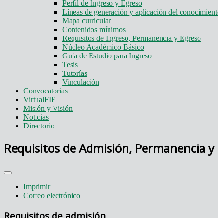
Perfil de Ingreso y Egreso
Líneas de generación y aplicación del conocimie
Mapa curricular
Contenidos mínimos
Requisitos de Ingreso, Permanencia y Egreso
Núcleo Académico Básico
Guía de Estudio para Ingreso
Tesis
Tutorías
Vinculación
Convocatorias
VirtualFIF
Misión y Visión
Noticias
Directorio
Requisitos de Admisión, Permanencia y
Imprimir
Correo electrónico
Requisitos de admisión