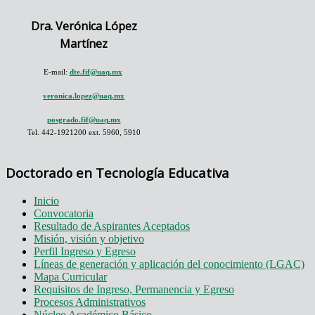
Dra. Verónica López
Martínez
E-mail:
dte.fif@uaq.mx
veronica.lopez@uaq.mx
posgrado.fif@uaq.mx
Tel. 442-1921200 ext. 5960, 5910
Doctorado en Tecnología Educativa
Inicio
Convocatoria
Resultado de Aspirantes Aceptados
Misión, visión y objetivo
Perfil Ingreso y Egreso
Líneas de generación y aplicación del conocimiento (LGAC)
Mapa Curricular
Requisitos de Ingreso, Permanencia y Egreso
Procesos Administrativos
Núcleo Académico Básico