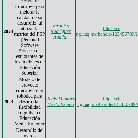
Software
Educativo para
mejorar la
calidad de su
desarrollo, al
Verónica
utilizar la
https://ri-
2024
Rodríguez
métrica del PSP
ng.uaq.mx/handle/123456789/
Aguilar
(Personal
Software
Process) en
estudiantes de
Instituciones de
Educación
Superior
Modelo de
proyecto
educativo con
robótica para
Rocío Damara
https://ri-
2023
desarrollar
Merlo Espino
ng.uaq.mx/handle/123456789/
flexibilidad
cognitiva en
Educación
Media Superior
Desarrollo del
marco