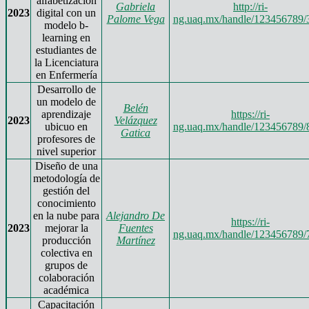
alfabetización
Gabriela
http://ri-
2023
digital con un
Palome Vega
ng.uaq.mx/handle/123456789/
modelo b-
learning en
estudiantes de
la Licenciatura
en Enfermería
Desarrollo de
un modelo de
Belén
aprendizaje
https://ri-
2023
Velázquez
ubicuo en
ng.uaq.mx/handle/123456789/
Gatica
profesores de
nivel superior
Diseño de una
metodología de
gestión del
conocimiento
en la nube para
Alejandro De
https://ri-
2023
mejorar la
Fuentes
ng.uaq.mx/handle/123456789/
producción
Martínez
colectiva en
grupos de
colaboración
académica
Capacitación