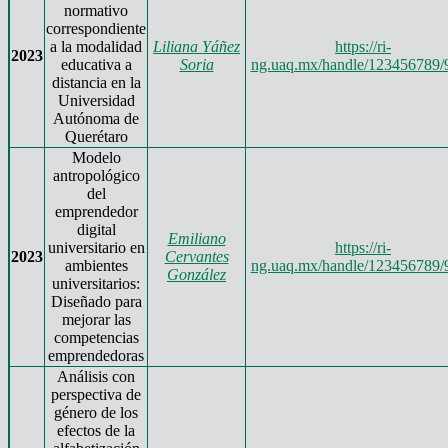
normativo
correspondiente
a la modalidad
Liliana Yáñez
https://ri-
2023
educativa a
Soria
ng.uaq.mx/handle/123456789/
distancia en la
Universidad
Autónoma de
Querétaro
Modelo
antropológico
del
emprendedor
digital
Emiliano
universitario en
https://ri-
2023
Cervantes
ambientes
ng.uaq.mx/handle/123456789/
González
universitarios:
Diseñado para
mejorar las
competencias
emprendedoras
Análisis con
perspectiva de
género de los
efectos de la