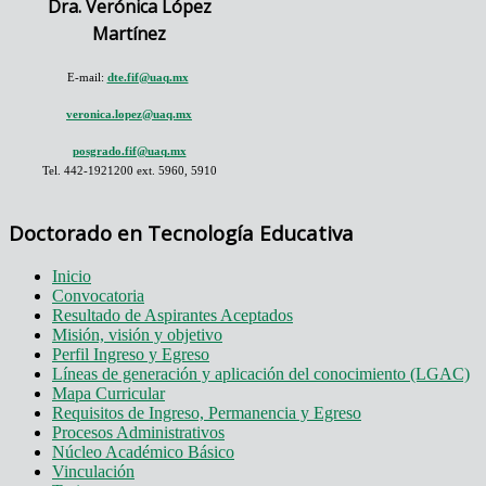
Dra. Verónica López
Martínez
E-mail:
dte.fif@uaq.mx
veronica.lopez@uaq.mx
posgrado.fif@uaq.mx
Tel. 442-1921200 ext. 5960, 5910
Doctorado en Tecnología Educativa
Inicio
Convocatoria
Resultado de Aspirantes Aceptados
Misión, visión y objetivo
Perfil Ingreso y Egreso
Líneas de generación y aplicación del conocimiento (LGAC)
Mapa Curricular
Requisitos de Ingreso, Permanencia y Egreso
Procesos Administrativos
Núcleo Académico Básico
Vinculación