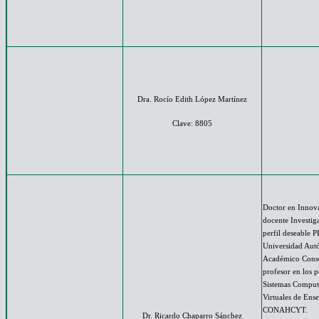
Dra. Rocío Edith López Martínez
Clave: 8805
Doctor en Innova
docente Investig
perfil deseable 
Universidad Aut
Académico Conso
profesor en los 
Sistemas Computa
Virtuales de Ens
CONAHCYT.
Dr. Ricardo Chaparro Sánchez