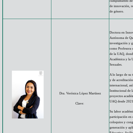
cumplimiento de l
de innovación, re
de género.
Doctora en Innov
Autónoma de Que
investigación y 
como Profesora 
de la UAQ, dond
Académica y la 
Sexuales.
A lo largo de su 
y de acreditació
internacional, as
Institucional de 
Dra. Verónica López Martínez
proyectos académ
UAQ desde 2021
Clave:
Su labor académ
participación en 
coloquios y congr
generación y apl
Educativa, Análi