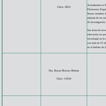
Actualmente es S
Clave: 4824
Electronics Engi
Senior member d
además de ser m
de Investigación
Sus áreas de inve
educación no pre
tecnología en la 
con más de 25 añ
en el ámbito de 
Dra. Reyna Moreno Beltrán
Clave: 14164