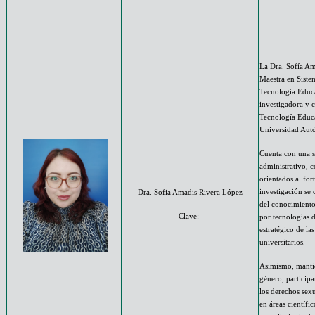
La Dra. Sofía Am
Maestra en Sist
Tecnología Educ
investigadora y 
Tecnología Educa
Universidad Aut
Cuenta con una s
administrativo, 
orientados al for
investigación se 
Dra. Sofia Amadis Rivera López
del conocimiento
Clave:
por tecnologías d
estratégico de la
universitarios.
Asimismo, manti
género, particip
los derechos sexu
en áreas científi